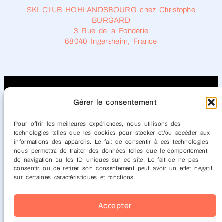
SKI CLUB HOHLANDSBOURG chez Christophe
BURGARD
3 Rue de la Fonderie
68040 Ingersheim, France
Gérer le consentement
Prière de remplir le « FORMULAIRE »
Pour offrir les meilleures expériences, nous utilisons des
technologies telles que les cookies pour stocker et/ou accéder aux
ci-dessous, nous vous répondrons dès
informations des appareils. Le fait de consentir à ces technologies
que possible.
nous permettra de traiter des données telles que le comportement
de navigation ou les ID uniques sur ce site. Le fait de ne pas
consentir ou de retirer son consentement peut avoir un effet négatif
sur certaines caractéristiques et fonctions.
Accepter